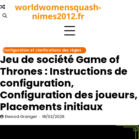
Skip
worldwomensquash-
to
nimes2012.fr
content
Configuration et clarifications des règles
Jeu de société Game of
Thrones : Instructions de
configuration,
Configuration des joueurs,
Placements initiaux
Elwood Granger
18/02/2026