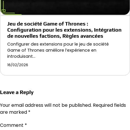
Jeu de société Game of Thrones :
Configuration pour les extensions, Intégration
de nouvelles factions, Règles avancées
Configurer des extensions pour le jeu de société
Game of Thrones améliore l’expérience en
introduisant…
16/02/2026
Leave a Reply
Your email address will not be published.
Required fields
are marked
*
Comment
*