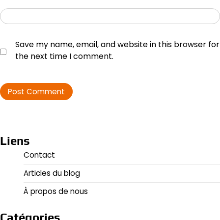
Save my name, email, and website in this browser for
the next time I comment.
Liens
Contact
Articles du blog
À propos de nous
Catégories