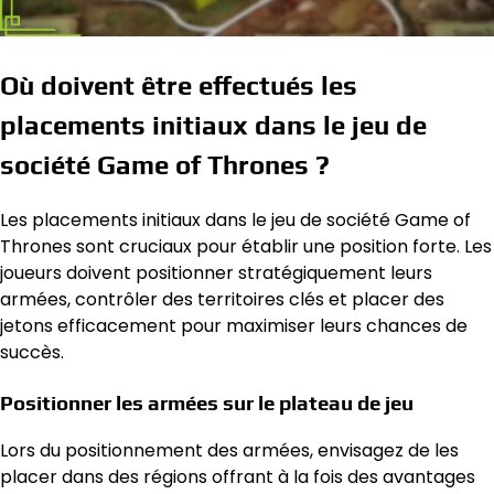
Où doivent être effectués les
placements initiaux dans le jeu de
société Game of Thrones ?
Les placements initiaux dans le jeu de société Game of
Thrones sont cruciaux pour établir une position forte. Les
joueurs doivent positionner stratégiquement leurs
armées, contrôler des territoires clés et placer des
jetons efficacement pour maximiser leurs chances de
succès.
Positionner les armées sur le plateau de jeu
Lors du positionnement des armées, envisagez de les
placer dans des régions offrant à la fois des avantages