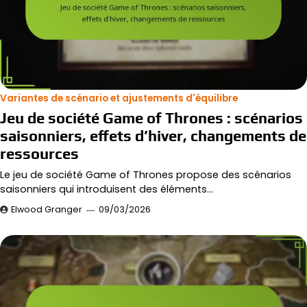
Variantes de scénario et ajustements d'équilibre
Jeu de société Game of Thrones : scénarios
saisonniers, effets d’hiver, changements de
ressources
Le jeu de société Game of Thrones propose des scénarios
saisonniers qui introduisent des éléments…
Elwood Granger
09/03/2026