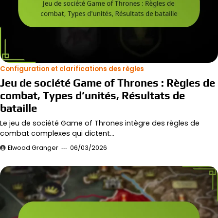
Configuration et clarifications des règles
Jeu de société Game of Thrones : Règles de
combat, Types d’unités, Résultats de
bataille
Le jeu de société Game of Thrones intègre des règles de
combat complexes qui dictent…
Elwood Granger
06/03/2026