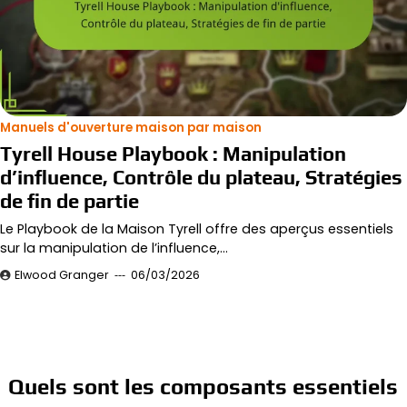
Manuels d'ouverture maison par maison
Tyrell House Playbook : Manipulation
d’influence, Contrôle du plateau, Stratégies
de fin de partie
Le Playbook de la Maison Tyrell offre des aperçus essentiels
sur la manipulation de l’influence,…
Elwood Granger
06/03/2026
Quels sont les composants essentiels