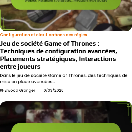
Configuration et clarifications des règles
Jeu de société Game of Thrones :
Techniques de configuration avancées,
Placements stratégiques, Interactions
entre joueurs
Dans le jeu de société Game of Thrones, des techniques de
mise en place avancées…
Elwood Granger
10/03/2026