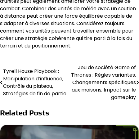
d’unités peut également améliorer votre stratégie de
combat. Combiner des unités de mêlée avec un soutien
à distance peut créer une force équilibrée capable de
s’adapter à diverses situations. Considérez toujours
comment vos unités peuvent travailler ensemble pour
créer une stratégie cohérente qui tire parti à la fois du
terrain et du positionnement.
Jeu de société Game of
Post
Tyrell House Playbook :
Thrones : Règles variantes,
Manipulation d’influence,
navigation
Changements spécifiques
Contrôle du plateau,
aux maisons, Impact sur le
Stratégies de fin de partie
gameplay
Related Posts