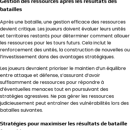
Gestion des ressources après les résultats des
batailles
Après une bataille, une gestion efficace des ressources
devient critique. Les joueurs doivent évaluer leurs unités
et territoires restants pour déterminer comment allouer
les ressources pour les tours futurs. Cela inclut le
renforcement des unités, la construction de nouvelles ou
l’investissement dans des avantages stratégiques.
Les joueurs devraient prioriser le maintien d’un équilibre
entre attaque et défense, s’assurant d’avoir
suffisamment de ressources pour répondre à
d’éventuelles menaces tout en poursuivant des
stratégies agressives. Ne pas gérer les ressources
judicieusement peut entraîner des vulnérabilités lors des
batailles suivantes.
Stratégies pour maximiser les résultats de bataille