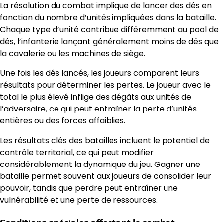
La résolution du combat implique de lancer des dés en
fonction du nombre d’unités impliquées dans la bataille.
Chaque type d’unité contribue différemment au pool de
dés, l’infanterie lançant généralement moins de dés que
la cavalerie ou les machines de siège.
Une fois les dés lancés, les joueurs comparent leurs
résultats pour déterminer les pertes. Le joueur avec le
total le plus élevé inflige des dégâts aux unités de
l’adversaire, ce qui peut entraîner la perte d’unités
entières ou des forces affaiblies.
Les résultats clés des batailles incluent le potentiel de
contrôle territorial, ce qui peut modifier
considérablement la dynamique du jeu. Gagner une
bataille permet souvent aux joueurs de consolider leur
pouvoir, tandis que perdre peut entraîner une
vulnérabilité et une perte de ressources.