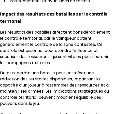
Positionnement et avantages de terrain
Impact des résultats des batailles sur le contrôle
territorial
Les résultats des batailles affectent considérablement
le contrôle territorial, car le vainqueur obtient
généralement le contrôle de la zone contestée. Ce
contrôle est essentiel pour étendre l’influence et
sécuriser des ressources, qui sont vitales pour soutenir
les campagnes militaires.
De plus, perdre une bataille peut entraîner une
réduction des territoires disponibles, impactant la
capacité d’un joueur à rassembler des ressources et à
maintenir ses armées. Les implications stratégiques du
contrôle territorial peuvent modifier l’équilibre des
pouvoirs dans le jeu.