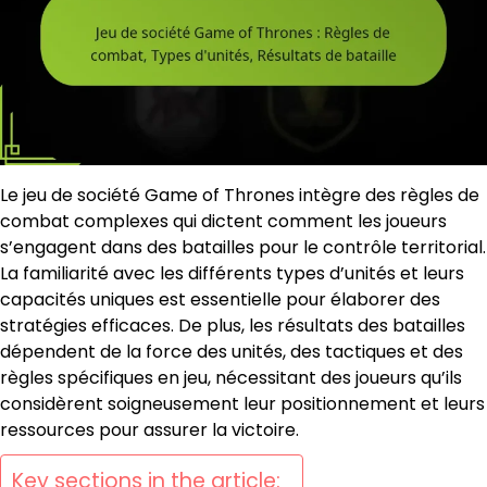
Le jeu de société Game of Thrones intègre des règles de
combat complexes qui dictent comment les joueurs
s’engagent dans des batailles pour le contrôle territorial.
La familiarité avec les différents types d’unités et leurs
capacités uniques est essentielle pour élaborer des
stratégies efficaces. De plus, les résultats des batailles
dépendent de la force des unités, des tactiques et des
règles spécifiques en jeu, nécessitant des joueurs qu’ils
considèrent soigneusement leur positionnement et leurs
ressources pour assurer la victoire.
Key sections in the article: