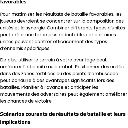
favorables
Pour maximiser les résultats de bataille favorables, les
joueurs devraient se concentrer sur la composition des
unités et la synergie. Combiner différents types d’unités
peut créer une force plus redoutable, car certaines
unités peuvent contrer efficacement des types
d’ennemis spécifiques.
De plus, utiliser le terrain à votre avantage peut
améliorer l’efficacité au combat. Positionner des unités
dans des zones fortifiées ou des points d’embuscade
peut conduire à des avantages significatifs lors des
batailles. Planifier à l’avance et anticiper les
mouvements des adversaires peut également améliorer
les chances de victoire.
Scénarios courants de résultats de bataille et leurs
implications