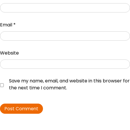
Email
*
Website
Save my name, email, and website in this browser for
the next time I comment.