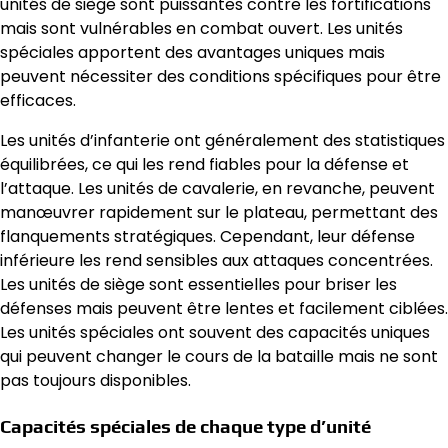
unités de siège sont puissantes contre les fortifications
mais sont vulnérables en combat ouvert. Les unités
spéciales apportent des avantages uniques mais
peuvent nécessiter des conditions spécifiques pour être
efficaces.
Les unités d’infanterie ont généralement des statistiques
équilibrées, ce qui les rend fiables pour la défense et
l’attaque. Les unités de cavalerie, en revanche, peuvent
manœuvrer rapidement sur le plateau, permettant des
flanquements stratégiques. Cependant, leur défense
inférieure les rend sensibles aux attaques concentrées.
Les unités de siège sont essentielles pour briser les
défenses mais peuvent être lentes et facilement ciblées.
Les unités spéciales ont souvent des capacités uniques
qui peuvent changer le cours de la bataille mais ne sont
pas toujours disponibles.
Capacités spéciales de chaque type d’unité