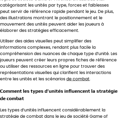
catégorisant les unités par type, forces et faiblesses
peut servir de référence rapide pendant le jeu. De plus,
des illustrations montrant le positionnement et le
mouvement des unités peuvent aider les joueurs à
élaborer des stratégies efficacement.
Utiliser des aides visuelles peut simplifier des
informations complexes, rendant plus facile la
compréhension des nuances de chaque type d’unité. Les
joueurs peuvent créer leurs propres fiches de référence
ou utiliser des ressources en ligne pour trouver des
représentations visuelles qui clarifient les interactions
entre les unités et les scénarios
de combat
.
Comment les types d’unités influencent la stratégie
de combat
Les types d’unités influencent considérablement la
stratégie de combat dans le jeu de société Game of