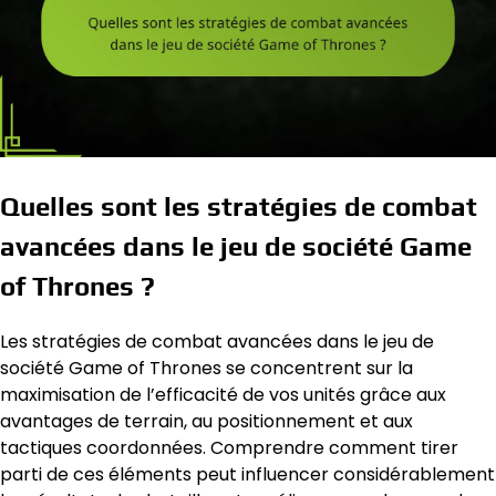
Quelles sont les stratégies de combat
avancées dans le jeu de société Game
of Thrones ?
Les stratégies de combat avancées dans le jeu de
société Game of Thrones se concentrent sur la
maximisation de l’efficacité de vos unités grâce aux
avantages de terrain, au positionnement et aux
tactiques coordonnées. Comprendre comment tirer
parti de ces éléments peut influencer considérablement