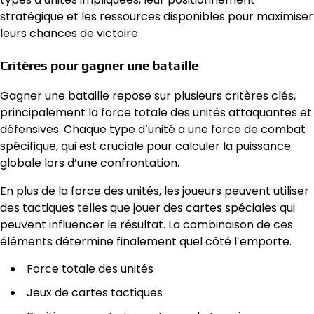
stratégique et les ressources disponibles pour maximiser
leurs chances de victoire.
Critères pour gagner une bataille
Gagner une bataille repose sur plusieurs critères clés,
principalement la force totale des unités attaquantes et
défensives. Chaque type d’unité a une force de combat
spécifique, qui est cruciale pour calculer la puissance
globale lors d’une confrontation.
En plus de la force des unités, les joueurs peuvent utiliser
des tactiques telles que jouer des cartes spéciales qui
peuvent influencer le résultat. La combinaison de ces
éléments détermine finalement quel côté l’emporte.
Force totale des unités
Jeux de cartes tactiques